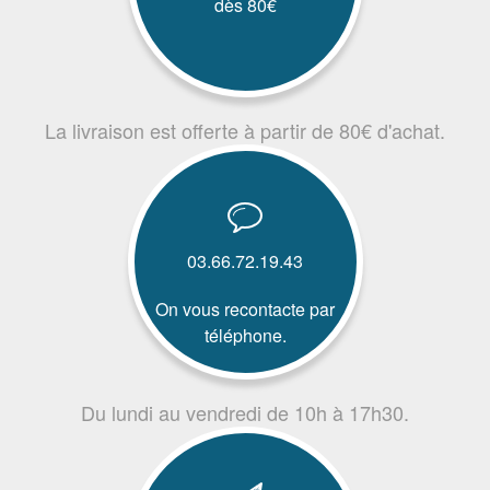
dès 80€
La livraison est offerte à partir de 80€ d'achat.
03.66.72.19.43
On vous recontacte par
téléphone.
Du lundi au vendredi de 10h à 17h30.