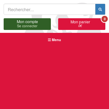
0
Mon compte
Mon panier
0
€
Se connecter
Menu