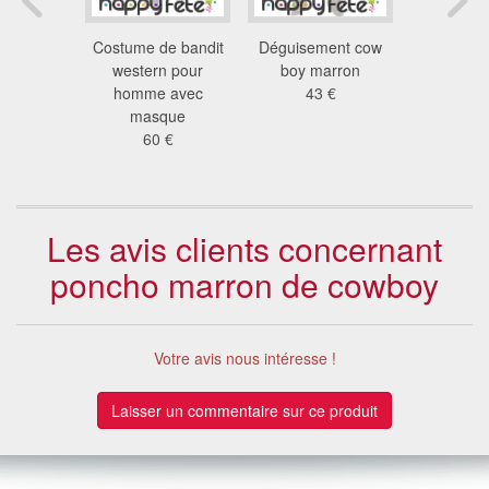
cowboy à
Costume de bandit
Déguisement cow
Déguis
eaux
western pour
boy marron
cowboy 
rouges
homme avec
43 €
48
 €
masque
60 €
Les avis clients concernant
poncho marron de cowboy
Votre avis nous intéresse !
Laisser un commentaire sur ce produit