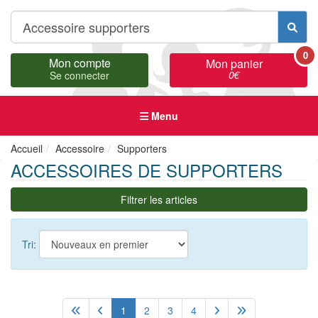
0
Mon compte
Mon panier
0
€
Se connecter
Menu
Accueil
Accessoire
Supporters
ACCESSOIRES DE SUPPORTERS
Filtrer les articles
Tri:
1
2
3
4