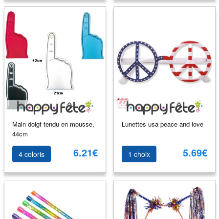
Main doigt tendu en mousse,
Lunettes usa peace and love
44cm
6.21€
5.69€
4 coloris
1 choix