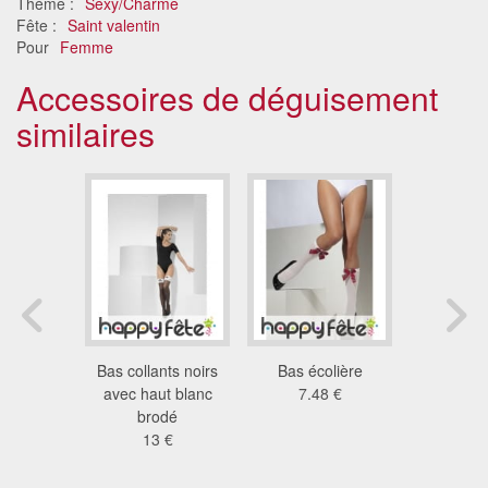
Thème :
Sexy/Charme
Fête :
Saint valentin
Pour
Femme
Accessoires de déguisement
similaires
 jeux de
Bas collants noirs
Bas écolière
Bas ligné
ec noeud
avec haut blanc
7.48 €
blanc mar
llon
brodé
et ro
 €
13 €
9.7