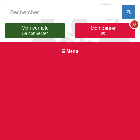
0
Mon compte
Mon panier
0
€
Se connecter
Menu