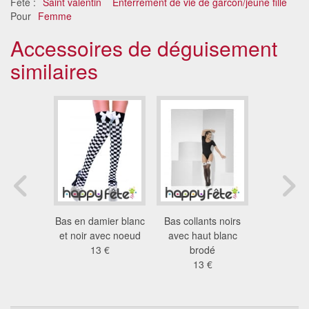
Fête :
Saint valentin
Enterrement de vie de garcon/jeune fille
Pour
Femme
Accessoires de déguisement
similaires
 lacets os
Bas en damier blanc
Bas collants noirs
Bas ligné
euds
et noir avec noeud
avec haut blanc
blanc mar
7 €
13 €
brodé
et ro
13 €
9.7