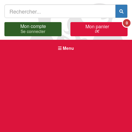
0
Mon compte
Mon panier
0
€
Se connecter
Menu