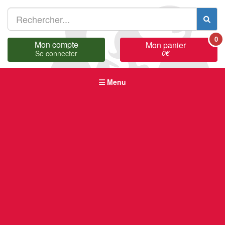
0
Mon compte
Mon panier
0
€
Se connecter
Menu