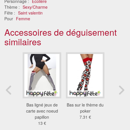
Personnage :
Ecolière
Thème :
Sexy/Charme
Fête :
Saint valentin
Pour
Femme
Accessoires de déguisement
similaires
dessins de
Bas ligné jeux de
Bas sur le thème du
Bas de s
 souris
carte avec noeud
poker
rayurés b
ches
papillon
7.31 €
5.9
1 €
13 €