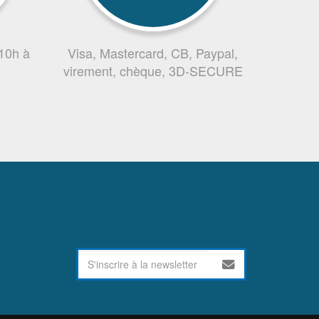
 10h à
Visa, Mastercard, CB, Paypal,
virement, chèque, 3D-SECURE