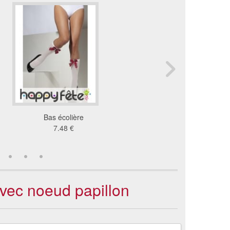
Bas écolière
Bas motifs lacets os et
7.48 €
7.97 €
avec noeud papillon