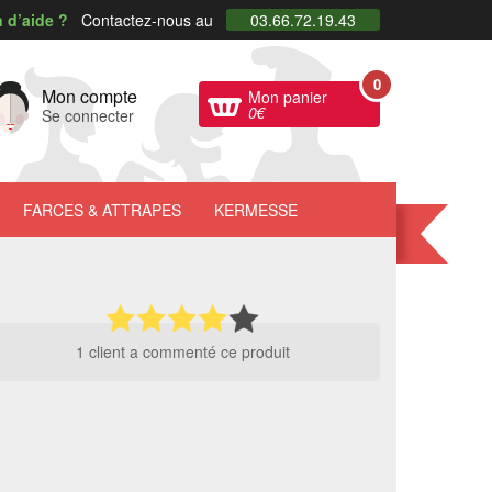
 d’aide ?
Contactez-nous au
03.66.72.19.43
0
Mon compte
Mon panier
0
€
Se connecter
FARCES
& ATTRAPES
KERMESSE
1 client a commenté ce produit