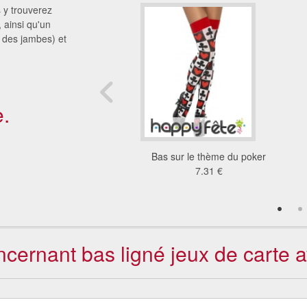
s y trouverez
 ainsi qu'un
 des jambes) et
.
ncs avec noeud noir
Bas sur le thème du poker
6.51 €
7.31 €
oncernant bas ligné jeux de carte 