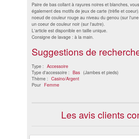
Paire de bas collant à rayures noires et blanches, vou
également des motifs de jeux de carte (trèfle et coeur),
noeud de couleur rouge au niveau du genou (sur l'une
un coeur de couleur noir (sur l'autre).
L'article est disponible en taille unique.
Consigne de lavage : à la main.
Suggestions de recherche
Type :
Accessoire
Bas squelette
Bas bla
Type d'accessoire :
Bas
(Jambes et pieds)
7.26 €
Thème :
Casino/Argent
Pour
Femme
Les avis clients c