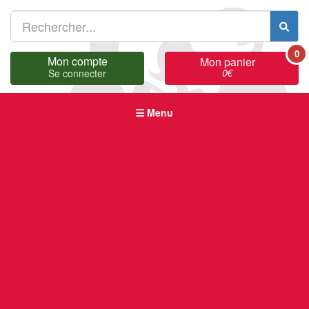
0
Mon compte
Mon panier
0
€
Se connecter
Menu