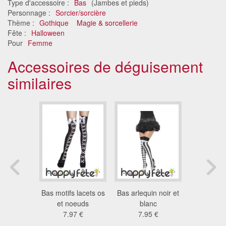
Type d'accessoire :
Bas
(Jambes et pieds)
Personnage :
Sorcier/sorcière
Thème :
Gothique
Magie & sorcellerie
Fête :
Halloween
Pour
Femme
Accessoires de déguisement
similaires
elette
Bas motifs lacets os
Bas arlequin noir et
Bas squ
me
et noeuds
blanc
7.2
9 €
7.97 €
7.95 €