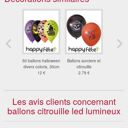
citrouille
50 ballons halloween
Ballons sorciere et
50 petits 
neux
divers coloris, 30cm
citrouille
13 cm de 
 €
12 €
2.79 €
2.4
Les avis clients concernant
ballons citrouille led lumineux