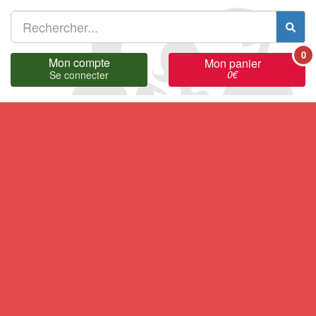
0
Mon compte
Mon panier
0
€
Se connecter