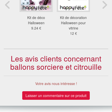
 halloween
Kit de déco
Kit de décoration
50 ballons
oris, 30cm
Halloween
Halloween pour
no
 €
9.24 €
vitrine
5.6
12 €
Les avis clients concernant
ballons sorciere et citrouille
Votre avis nous intéresse !
Laisser un commentaire sur ce produit