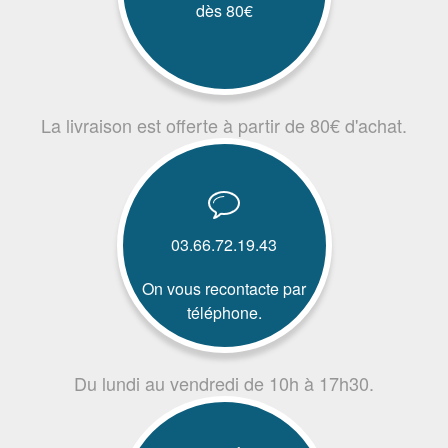
dès 80€
La livraison est offerte à partir de 80€ d'achat.
03.66.72.19.43
On vous recontacte par
téléphone.
Du lundi au vendredi de 10h à 17h30.