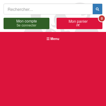
0
Mon compte
Mon panier
0
€
Se connecter
Menu