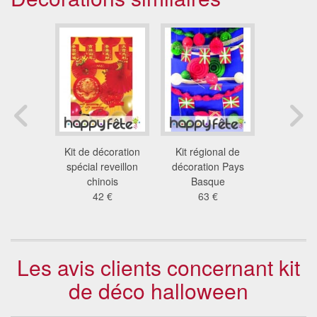
corations
Kit de décoration
Kit régional de
Kit de dé
 Saint
spécial reveillon
décoration Pays
orie
ntin
chinois
Basque
19
 €
42 €
63 €
Les avis clients concernant kit
de déco halloween