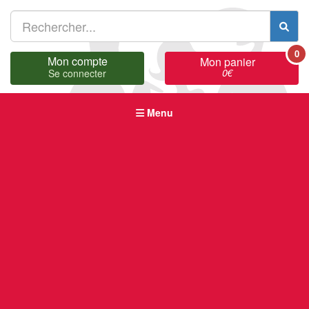
0
Mon compte
Mon panier
0
€
Se connecter
Menu