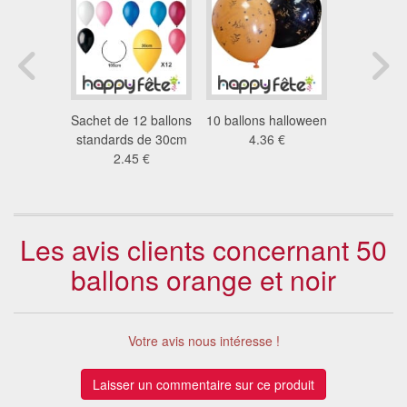
coration
Sachet de 12 ballons
10 ballons halloween
50 ballo
ween
standards de 30cm
4.36 €
5.6
 €
2.45 €
Les avis clients concernant 50
ballons orange et noir
Votre avis nous intéresse !
Laisser un commentaire sur ce produit