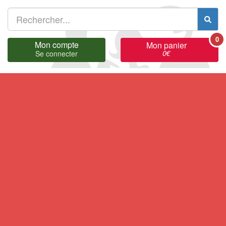
0
Mon compte
Mon panier
0
€
Se connecter