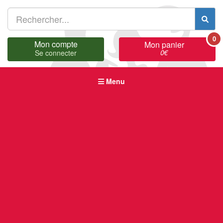
0
Mon compte
Mon panier
0
€
Se connecter
Menu