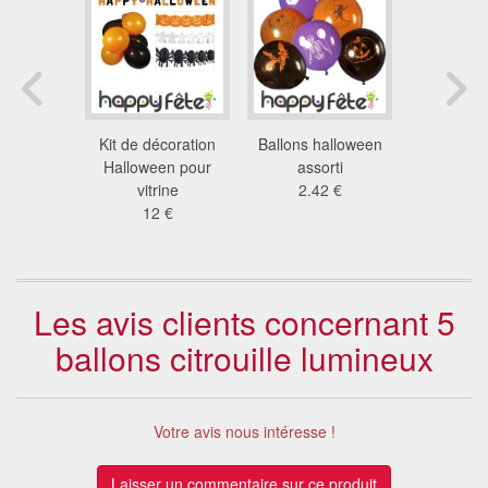
rouille led
Kit de décoration
Ballons halloween
Sachet de 
neux
Halloween pour
assorti
nacrés 
8 €
vitrine
2.42 €
2.4
12 €
Les avis clients concernant 5
ballons citrouille lumineux
Votre avis nous intéresse !
Laisser un commentaire sur ce produit