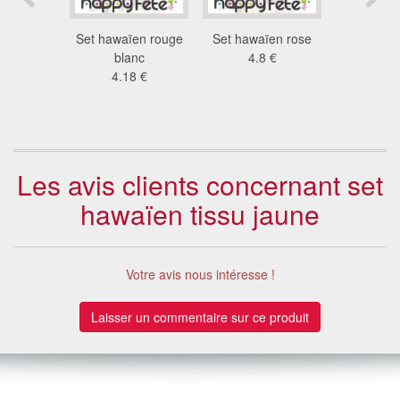
en femme
Set hawaïen rouge
Set hawaïen rose
Kit da
7 €
blanc
4.8 €
hawai
4.18 €
13
Les avis clients concernant set
hawaïen tissu jaune
Votre avis nous intéresse !
Laisser un commentaire sur ce produit