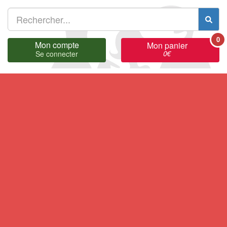
0
Mon compte
Mon panier
0
€
Se connecter