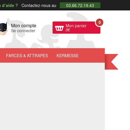
 d’aide ?
Contactez-nous au
03.66.72.19.43
0
Mon compte
Mon panier
0
€
Se connecter
FARCES
& ATTRAPES
KERMESSE