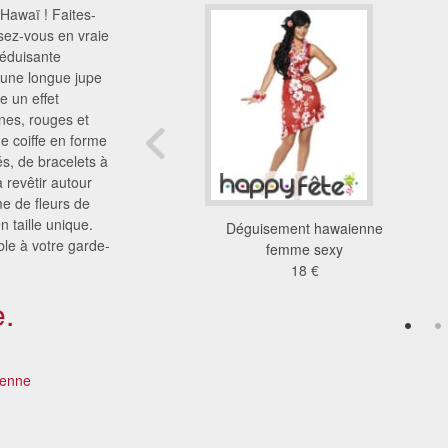
Hawaï ! Faites-
isez-vous en vraie
séduisante
une longue jupe
e un effet
unes, rouges et
ne coiffe en forme
s, de bracelets à
 revêtir autour
me de fleurs de
n taille unique.
femme des cavernes
Déguisement hawaienne
le à votre garde-
16 €
femme sexy
18 €
.
ïenne