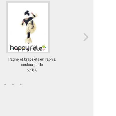
Pagne et bracelets en raphia
Déguisement vahiné 
couleur paille
36 €
5.16 €