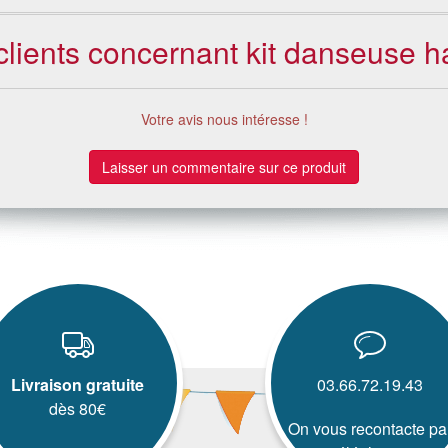
 clients concernant kit danseuse 
Votre avis nous intéresse !
Laisser un commentaire sur ce produit
Livraison gratuite
03.66.72.19.43
dès 80€
On vous recontacte pa