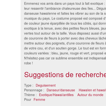
Emmenez vos amis dans un pays tout à fait exotique : 
leur ressentir l'ambiance chaleureuse des îles... Dégu
danseuse hawaïenne et faites les vibrer au son de la 
musique du pays. Le costume proposé est composé d'
de couleur jaune éparpillée de tous les côtés, qui donn
exotique à la tenue, avec des petites fleurs bleues, ja
vertes tout autour de la taille. Vous disposez aussi d'u
de couronne de fleurs à porter avec des cheveux lâché
mettre autour des poignets, d'une couronne de fleurs à
de votre cou, et d'un soutien gorge. Le tout est en for
couleurs variées : bleu, jaune, rouge et vert, proposé e
Déguisement totem de tribus
Set de 
N'hésitez-pas car ce sublime ensemble est indispensab
pour adulte
robe !
72 €
Suggestions de recherche
Type :
Deguisement
Personnage :
Danseur/danseuse
Hawaïen et hawa
Thème :
Exotique/Hawai/antilles
Autour du monde
Pour
Femme