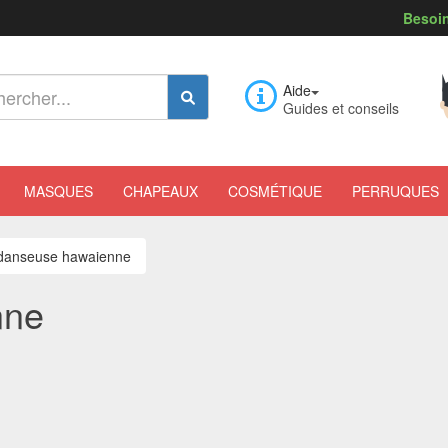
Besoin
Aide
Guides et conseils
MASQUES
CHAPEAUX
COSMÉTIQUE
PERRUQUES
 danseuse hawaienne
nne