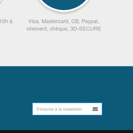
 10h à
Visa, Mastercard, CB, Paypal,
virement, chèque, 3D-SECURE