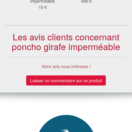
ard
imperméable
689 €
élép
 €
15 €
31
Les avis clients concernant
poncho girafe imperméable
Votre avis nous intéresse !
Laisser un commentaire sur ce produit