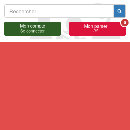
0
Mon compte
Mon panier
0
€
Se connecter