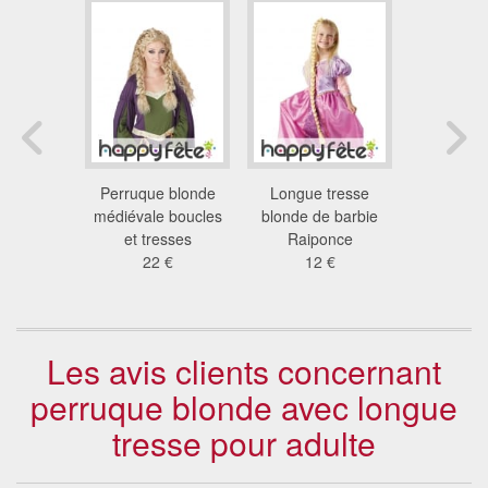
 blonde
Perruque blonde
Longue tresse
Perruq
inave
médiévale boucles
blonde de barbie
duch
 €
et tresses
Raiponce
23
22 €
12 €
Les avis clients concernant
perruque blonde avec longue
tresse pour adulte