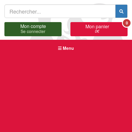
0
Mon compte
Mon panier
0
€
Se connecter
Menu