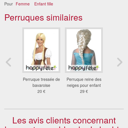
Pour
Femme
Enfant fille
Perruques similaires
ue de
Perruque tressée de
Perruque reine des
Perruque 
age
bavaroise
neiges pour enfant
tre
 €
20 €
29 €
16
Les avis clients concernant