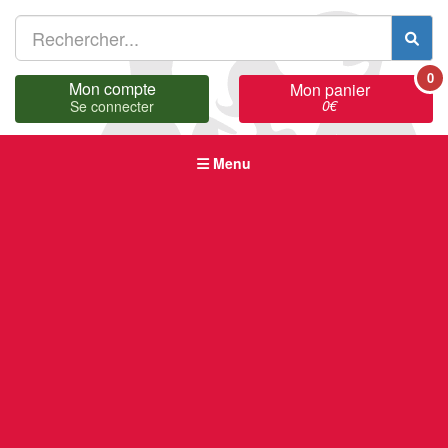
0
Mon compte
Mon panier
0
€
Se connecter
Menu