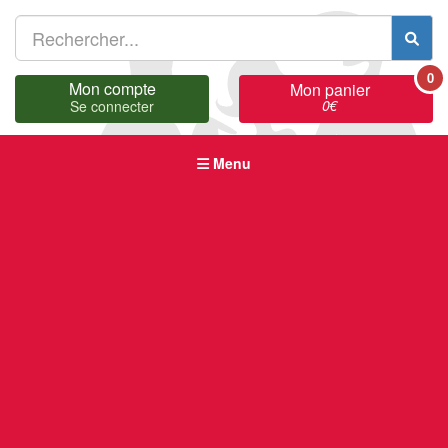
0
Mon compte
Mon panier
0
€
Se connecter
Menu