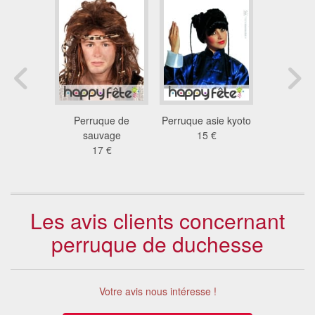
 foulard
Perruque de
Perruque asie kyoto
Perruque 
pirate
sauvage
15 €
dol
 €
17 €
17
Les avis clients concernant
perruque de duchesse
Votre avis nous intéresse !