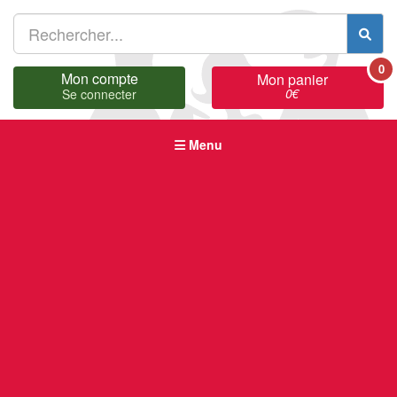
0
Mon compte
Mon panier
0
€
Se connecter
Menu