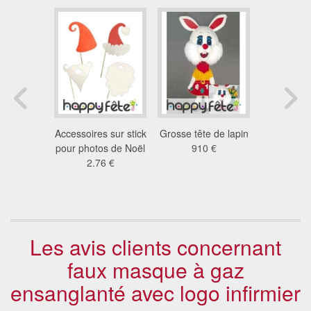
léopard,
Accessoires sur stick
Grosse tête de lapin
Capuche 
à poches
pour photos de Noël
910 €
chat tig
8 €
2.76 €
poc
7.1
Les avis clients concernant
faux masque à gaz
ensanglanté avec logo infirmier