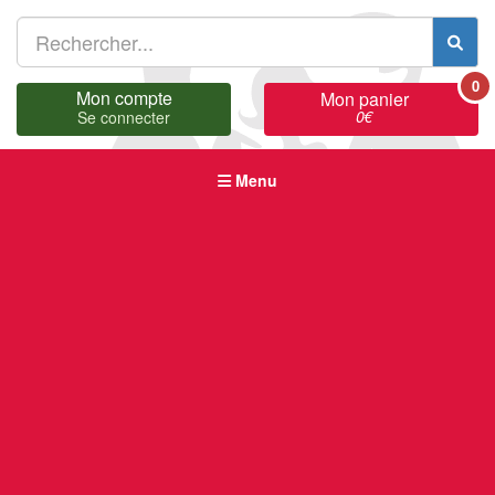
0
Mon compte
Mon panier
0
€
Se connecter
Menu