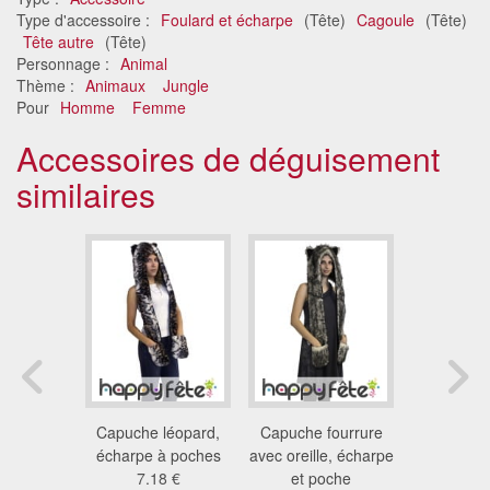
Type d'accessoire :
Foulard et écharpe
(Tête)
Cagoule
(Tête)
Tête autre
(Tête)
Personnage :
Animal
Thème :
Animaux
Jungle
Pour
Homme
Femme
Accessoires de déguisement
similaires
 écharpe
Capuche léopard,
Capuche fourrure
Capuche 
 neige
écharpe à poches
avec oreille, écharpe
avec 
 €
7.18 €
et poche
20