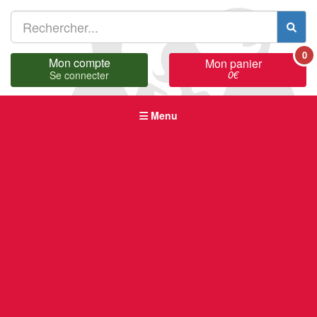
0
Mon compte
Mon panier
0
€
Se connecter
Menu