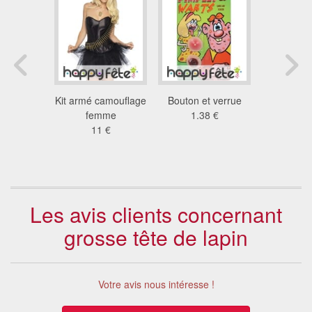
e pour
Kit armé camouflage
Bouton et verrue
Kit d'acc
, adulte
femme
1.38 €
soirée dég
8 €
11 €
perso
23
Les avis clients concernant
grosse tête de lapin
Votre avis nous intéresse !