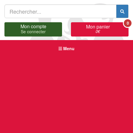
0
Mon compte
Mon panier
0
€
Se connecter
Menu