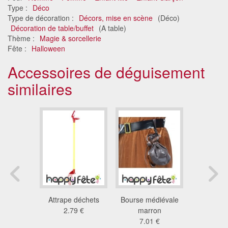
Type :
Déco
Type de décoration :
Décors, mise en scène
(Déco)
Décoration de table/buffet
(A table)
Thème :
Magie & sorcellerie
Fête :
Halloween
Accessoires de déguisement
similaires
es fluos
Attrape déchets
Bourse médiévale
100 fauss
on pour
2.79 €
marron
d'or d
to
7.01 €
5.9