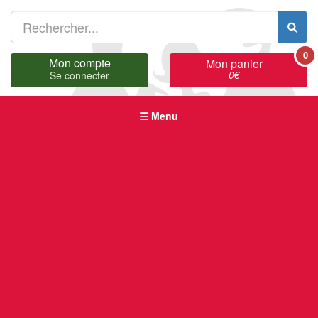
0
Mon compte
Mon panier
0
€
Se connecter
Menu