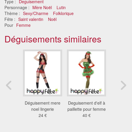
Type :
Deguisement
Personnage :
Mère Noël
Lutin
Thème :
Sexy/Charme
Folklorique
Fête :
Saint valentin
Noël
Pour
Femme
Déguisements similaires
ement
Déguisement mere
Deguisement d'elf à
Déguisem
exy femme
noel lingerie
paillette pour femme
miss 
 €
24 €
40 €
8.9