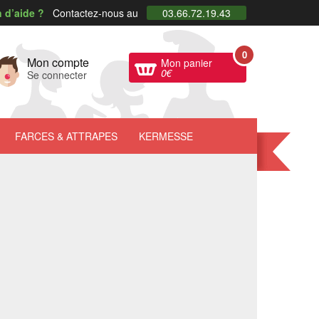
 d’aide ?
Contactez-nous au
03.66.72.19.43
0
Mon compte
Mon panier
0
€
Se connecter
FARCES
& ATTRAPES
KERMESSE