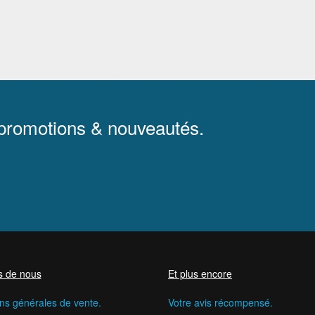
 promotions & nouveautés.
s de nous
Et plus encore
ns générales de vente.
Votre avis récompensé.