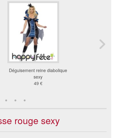
Déguisement reine diabolique
Déguisement diable
sexy
diabolique sexy
49 €
50 €
sse rouge sexy