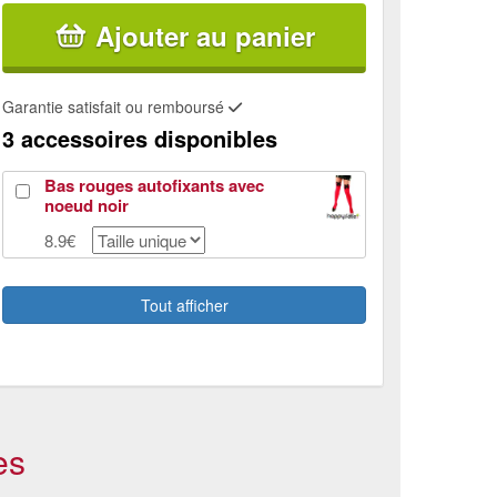
Ajouter au panier
Garantie satisfait ou remboursé
3 accessoires disponibles
Bas rouges autofixants avec
noeud noir
8.9€
Rouges à lèvres rouge
5.63€
Tout afficher
Petite fourche de diablesse
paillettée
2.42€
es