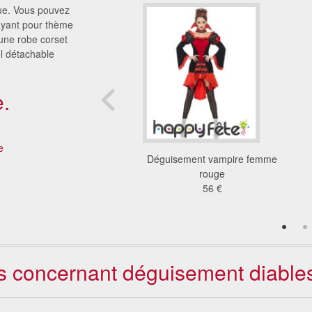
nue. Vous pouvez
 ayant pour thème
une robe corset
ol détachable
.
e
ent latex rouge sexy
Déguisement vampire femme
de diablesse
rouge
59 €
56 €
nts concernant déguisement diable