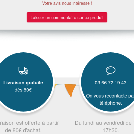
Votre avis nous intéresse !
Laisser un commentaire sur ce produit
Livraison gratuite
03.66.72.19.43
dès 80€
On vous recontacte pa
téléphone.
vraison est offerte à partir
Du lundi au vendredi de
de 80€ d'achat.
17h30.