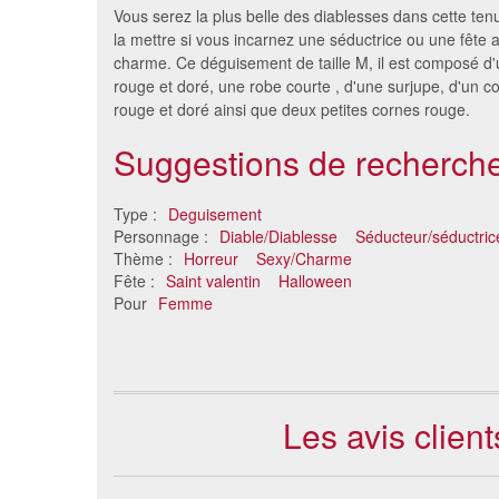
Vous serez la plus belle des diablesses dans cette te
la mettre si vous incarnez une séductrice ou une fête
charme. Ce déguisement de taille M, il est composé d'
rouge et doré, une robe courte , d'une surjupe, d'un c
rouge et doré ainsi que deux petites cornes rouge.
Suggestions de recherche
Type :
Deguisement
Personnage :
Diable/Diablesse
Séducteur/séductric
Déguisement diablesse sexy
Déguisem
Thème :
Horreur
Sexy/Charme
39 €
Fête :
Saint valentin
Halloween
Pour
Femme
Les avis clie