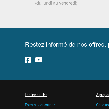
(du lundi au vendredi).
Restez informé de nos offres,
Les liens utiles
A propo
Foire aux questions.
Conditio