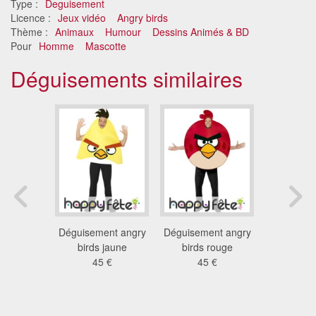
Type :
Deguisement
Licence :
Jeux vidéo
Angry birds
Thème :
Animaux
Humour
Dessins Animés & BD
Pour
Homme
Mascotte
Déguisements similaires
ment de
Déguisement angry
Déguisement angry
Déguiseme
ny pour
birds jaune
birds rouge
pour a
lte
45 €
45 €
76
 €