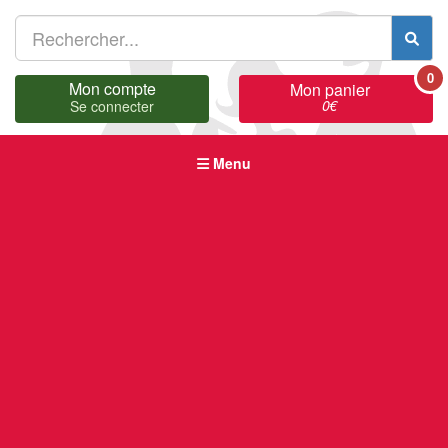
0
Mon compte
Mon panier
0
€
Se connecter
Menu