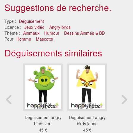
Suggestions de recherche.
Type :
Deguisement
Licence :
Jeux vidéo
Angry birds
Thème :
Animaux
Humour
Dessins Animés & BD
Pour
Homme
Mascotte
Déguisements similaires
nt de Taz
Déguisement angry
Déguisement angry
Costu
dulte
birds vert
birds jaune
Scoobydoo
 €
45 €
45 €
148