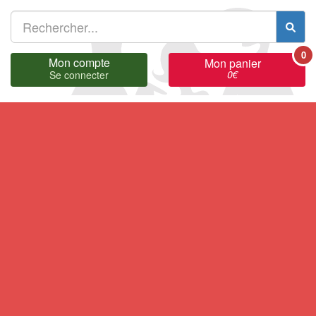
0
Mon compte
Mon panier
0
€
Se connecter