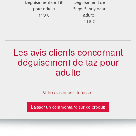
ume
Déguisement de Titi
Déguisement de
Déguiseme
potame
pour adulte
Bugs Bunny pour
jau
rine
119 €
adulte
148
 €
119 €
Les avis clients concernant
déguisement de taz pour
adulte
Votre avis nous intéresse !
Laisser un commentaire sur ce produit