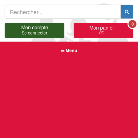
0
Mon compte
Mon panier
0
€
Se connecter
Menu