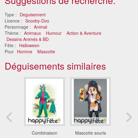
Suggestions de recherche.
Type :
Deguisement
Licence :
Scooby-Doo
Personnage :
Animal
Thème :
Animaux
Humour
Action & Aventure
Dessins Animés & BD
Fête :
Halloween
Pour
Homme
Mascotte
Déguisements similaires
ent loup
Combinaison
Mascotte souris
Costume