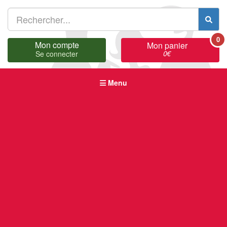
0
Mon compte
Mon panier
0
€
Se connecter
Menu