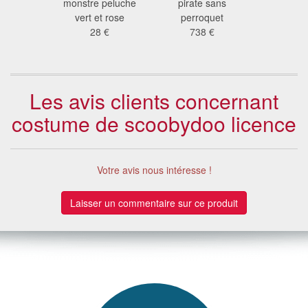
 gris
monstre peluche
pirate sans
gori
 €
vert et rose
perroquet
158
28 €
738 €
Les avis clients concernant
costume de scoobydoo licence
Votre avis nous intéresse !
Laisser un commentaire sur ce produit