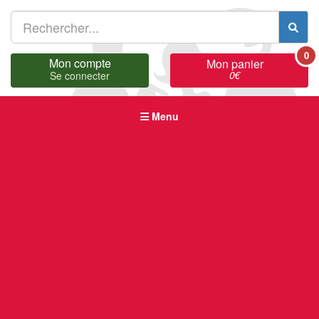
0
Mon compte
Mon panier
0
€
Se connecter
Menu