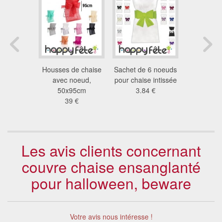
e chaise
Housses de chaise
Sachet de 6 noeuds
Sachet de 
é noeud
avec noeud,
pour chaise intissée
de chaise
ire
50x95cm
3.84 €
18
 €
39 €
Les avis clients concernant
couvre chaise ensanglanté
pour halloween, beware
Votre avis nous intéresse !