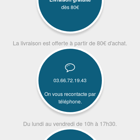
dès 80€
La livraison est offerte à partir de 80€ d'achat.
03.66.72.19.43
On vous recontacte par
téléphone.
Du lundi au vendredi de 10h à 17h30.