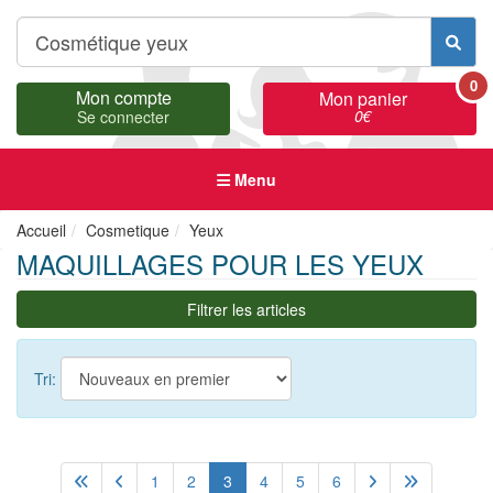
0
Mon compte
Mon panier
0
€
Se connecter
Menu
Accueil
Cosmetique
Yeux
MAQUILLAGES POUR LES YEUX
Filtrer les articles
Tri:
1
2
3
4
5
6