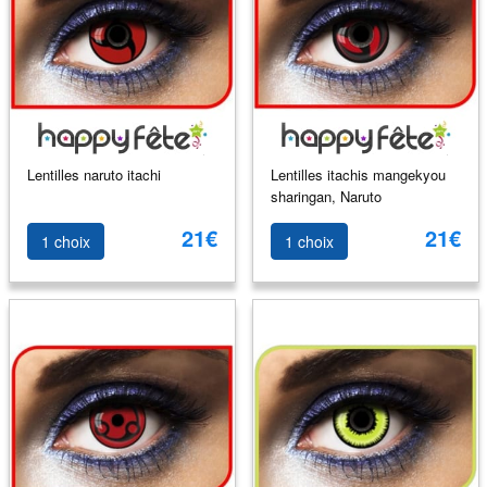
Lentilles naruto itachi
Lentilles itachis mangekyou
sharingan, Naruto
21€
21€
1 choix
1 choix