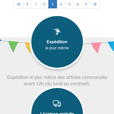
1
2
3
4
5
6
Expédition
le jour même
Expédition le jour même des articles commandés
avant 12h (du lundi au vendredi).
Livraison gratuite