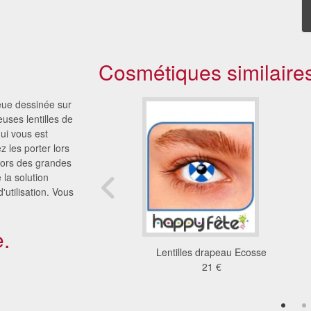
Cosmétiques similaire
eue dessinée sur
uses lentilles de
qui vous est
z les porter lors
 lors des grandes
la solution
'utilisation. Vous
.
 Rinnegan Pain, Naruto
Lentilles drapeau Ecosse
21 €
21 €
)