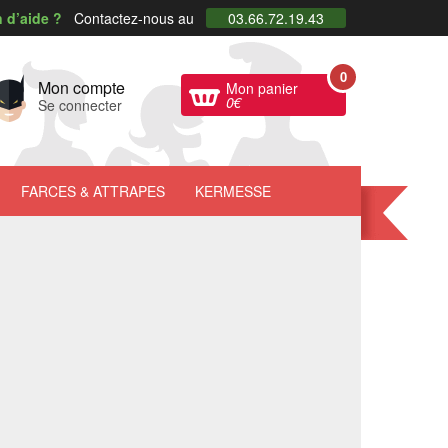
 d’aide ?
Contactez-nous au
03.66.72.19.43
0
Mon compte
Mon panier
0
€
Se connecter
FARCES
& ATTRAPES
KERMESSE