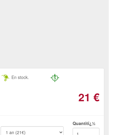
En stock.
21
€
Quantitï¿½