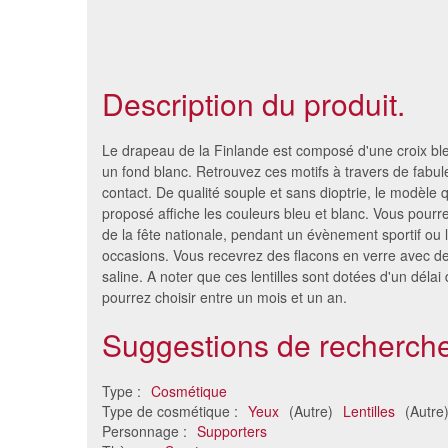
Description du produit.
Le drapeau de la Finlande est composé d'une croix bl
un fond blanc. Retrouvez ces motifs à travers de fabule
contact. De qualité souple et sans dioptrie, le modèle 
proposé affiche les couleurs bleu et blanc. Vous pourre
de la fête nationale, pendant un évènement sportif ou
occasions. Vous recevrez des flacons en verre avec de 
saline. A noter que ces lentilles sont dotées d'un délai d
pourrez choisir entre un mois et un an.
Suggestions de recherche
Lentilles drapeau Norvège
Lentilles
21 €
Type :
Cosmétique
Type de cosmétique :
Yeux
(Autre)
Lentilles
(Autre
Personnage :
Supporters