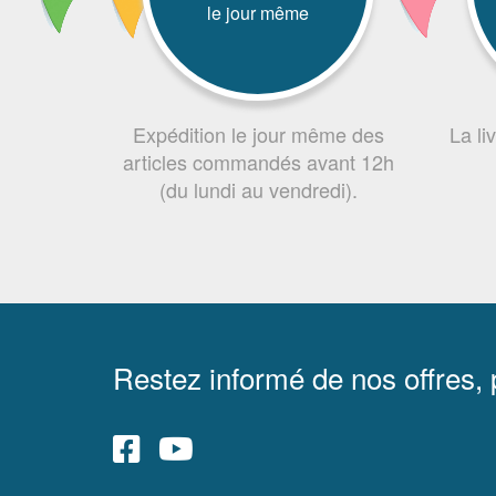
le jour même
Expédition le jour même des
La li
articles commandés avant 12h
(du lundi au vendredi).
Restez informé de nos offres,