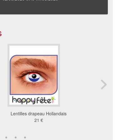
s
Lentilles drapeau Hollandais
Lentilles drapeau fran
21 €
21 €