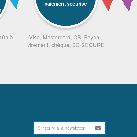
paiement sécurisé
r
 10h à
Visa, Mastercard, CB, Paypal,
virement, chèque, 3D-SECURE