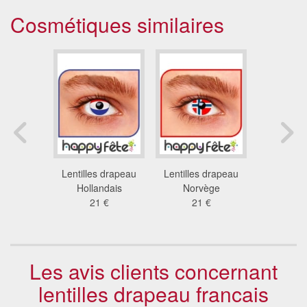
Cosmétiques similaires
 ice fire
Lentilles drapeau
Lentilles drapeau
Lentilles
 €
Hollandais
Norvège
Pain, 
21 €
21 €
21
Les avis clients concernant
lentilles drapeau francais