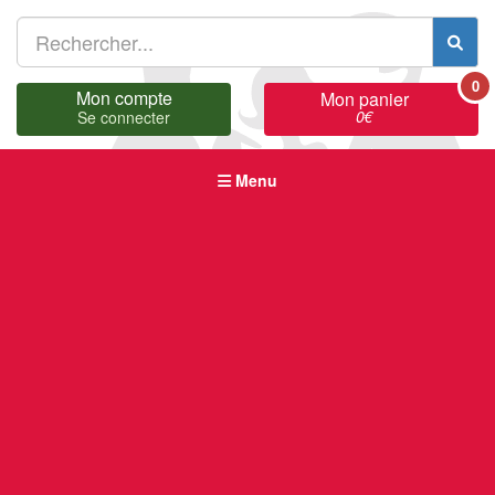
0
Mon compte
Mon panier
0
€
Se connecter
Menu