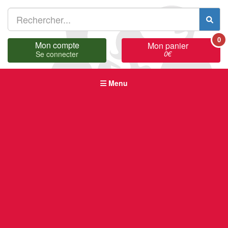
0
Mon compte
Mon panier
0
€
Se connecter
Menu