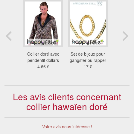
ée de 13
Collier doré avec
Set de bijoux pour
Collier 
m
pendentif dollars
gangster ou rapper
drac
8 €
4.66 €
17 €
2.0
Les avis clients concernant
collier hawaïen doré
Votre avis nous intéresse !