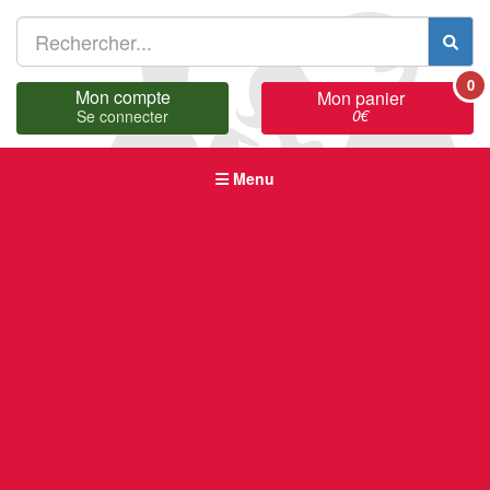
0
Mon compte
Mon panier
0
€
Se connecter
Menu