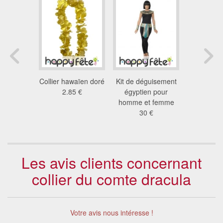
oré avec
Collier hawaïen doré
Kit de déguisement
Collier do
 dollars
2.85 €
égyptien pour
bling
6 €
homme et femme
3.6
30 €
Les avis clients concernant
collier du comte dracula
Votre avis nous intéresse !