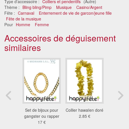
Type d'accessoire :
Colliers et pendentifs
(Autre)
Thème :
Bling bling/Pimp
Musique
Casino/Argent
Fête :
Carnaval
Enterrement de vie de garcon/jeune fille
Fête de la musique
Pour
Homme
Femme
Accessoires de déguisement
similaires
guisement
Set de bijoux pour
Collier hawaïen doré
6 médaille
n pour
gangster ou rapper
2.85 €
et ruban 
t femme
17 €
fran
 €
4.2