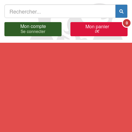
0
Mon compte
Mon panier
0
€
Se connecter