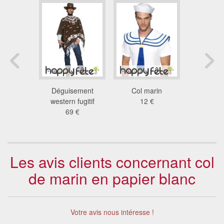
arron de
Déguisement
Col marin
Poncho de
boy
western fugitif
12 €
rain
 €
69 €
31
Les avis clients concernant col
de marin en papier blanc
Votre avis nous intéresse !