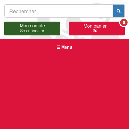
0
Mon compte
Mon panier
0
€
Se connecter
Menu