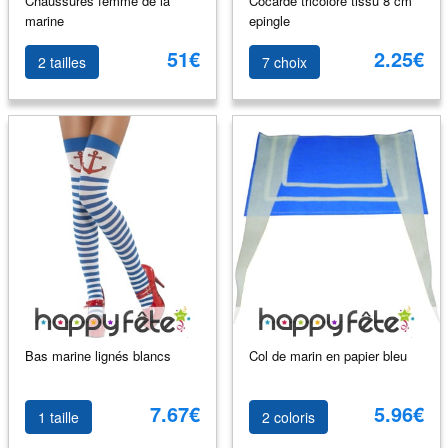
Chaussures femme de la
Cocarde tricolore tissu 8 cm
marine
epingle
51€
2.25€
2 tailles
7 choix
Bas marine lignés blancs
Col de marin en papier bleu
7.67€
5.96€
1 taille
2 coloris