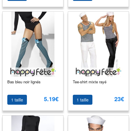
Bas bleu noir lignés
Tee-shirt mixte rayé
5.19€
23€
1 taille
1 taille