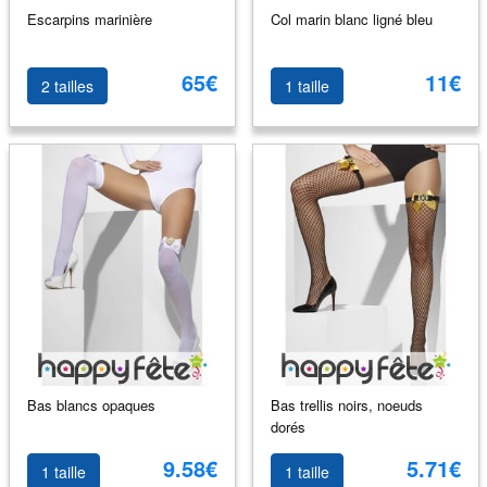
Escarpins marinière
Col marin blanc ligné bleu
65€
11€
2 tailles
1 taille
Bas blancs opaques
Bas trellis noirs, noeuds
dorés
9.58€
5.71€
1 taille
1 taille