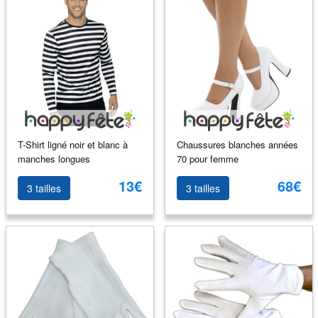
T-Shirt ligné noir et blanc à
Chaussures blanches années
manches longues
70 pour femme
13€
68€
3 tailles
3 tailles