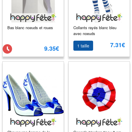
Bas blanc noeuds et roues
Collants rayés blanc bleu
avec noeuds
7.31€
1 taille
9.35€