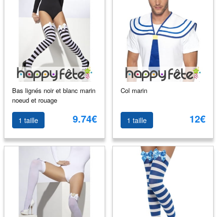
Bas lignés noir et blanc marin
Col marin
noeud et rouage
9.74€
12€
1 taille
1 taille