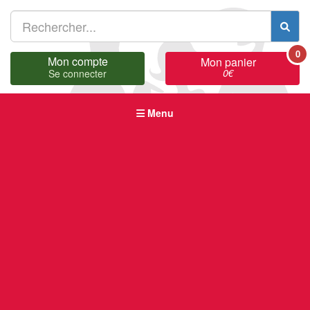
0
Mon compte
Mon panier
0
€
Se connecter
Menu