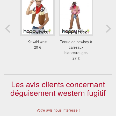
nt indien
Kit wild west
Tenue de cowboy à
Déguis
on adulte
20 €
carreaux
cowboy c
 €
blancs/rouges
23
27 €
Les avis clients concernant
déguisement western fugitif
Votre avis nous intéresse !