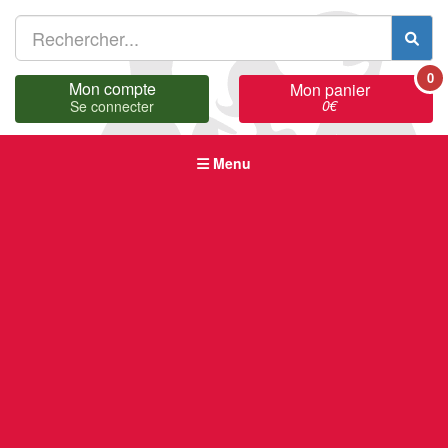
0
Mon compte
Mon panier
0
€
Se connecter
Menu