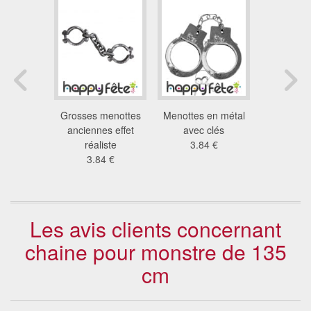
menottes
Grosses menottes
Menottes en métal
Menottes g
rgenté et
anciennes effet
avec clés
géan
és
réaliste
3.84 €
7.7
9 €
3.84 €
Les avis clients concernant
chaine pour monstre de 135
cm