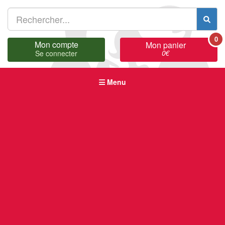
0
Mon compte
Mon panier
0
€
Se connecter
Menu