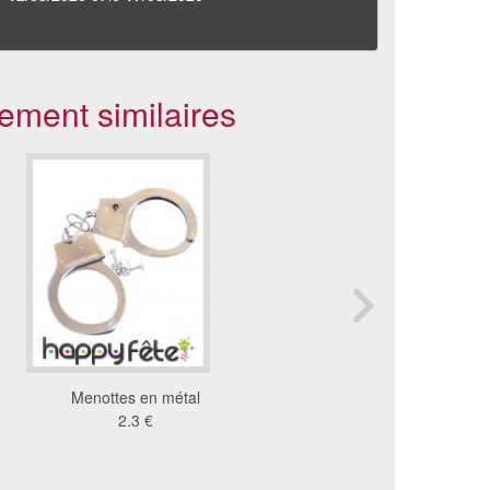
ement similaires
Menottes en métal
Menottes en métal avec
2.3 €
3.84 €