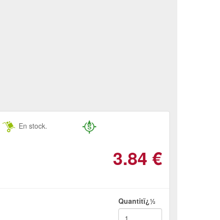
En stock.
3.84
€
Quantitï¿½