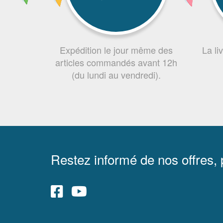
Expédition le jour même des
La li
articles commandés avant 12h
(du lundi au vendredi).
Restez informé de nos offres,