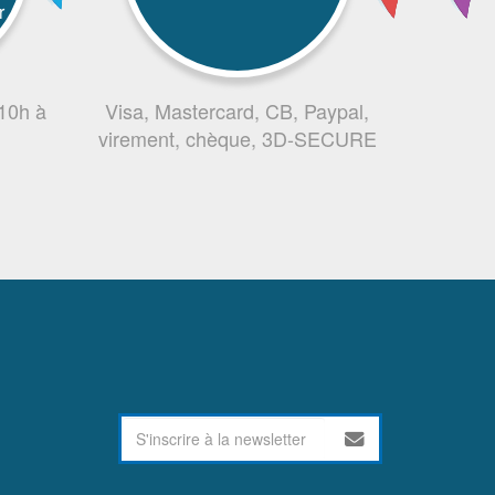
r
 10h à
Visa, Mastercard, CB, Paypal,
virement, chèque, 3D-SECURE