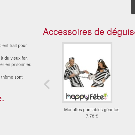
Accessoires de déguis
ent trait pour
 à du vieux fer.
er en prisonnier.
e thème sont
.
 d'accessoires pour
Menottes gonflables géantes
jeux coquins
7.78 €
8.28 €