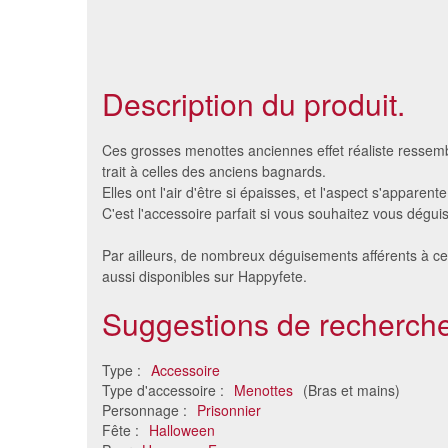
Description du produit.
Ces grosses menottes anciennes effet réaliste ressembl
trait à celles des anciens bagnards.
Elles ont l'air d'être si épaisses, et l'aspect s'apparente
C'est l'accessoire parfait si vous souhaitez vous déguis
Par ailleurs, de nombreux déguisements afférents à c
aussi disponibles sur Happyfete.
Suggestions de recherche
Paire de menottes en métal
Ensemble
Type :
Accessoire
argenté et clés
Type d'accessoire :
Menottes
(Bras et mains)
2.79 €
Personnage :
Prisonnier
Fête :
Halloween