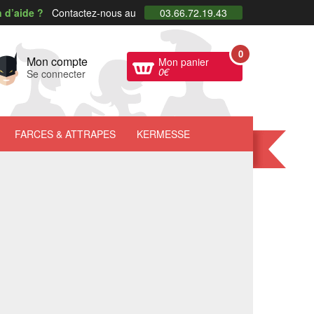
 d’aide ?
Contactez-nous au
03.66.72.19.43
0
Mon compte
Mon panier
0
€
Se connecter
FARCES
& ATTRAPES
KERMESSE