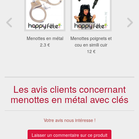
ttes
Menottes en métal
Menottes poignets et
Ense
 avec clef
2.3 €
cou en simili cuir
d'accesso
4 €
12 €
jeux c
8.2
Les avis clients concernant
menottes en métal avec clés
Votre avis nous intéresse !
Laisser un commentaire sur ce produit