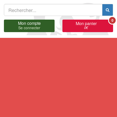
0
Mon compte
Mon panier
0
€
Se connecter