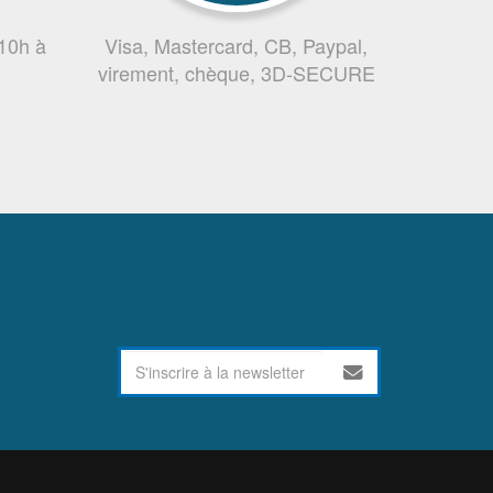
 10h à
Visa, Mastercard, CB, Paypal,
virement, chèque, 3D-SECURE