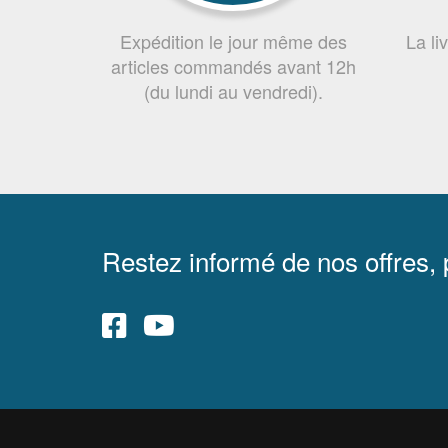
Expédition le jour même des
La li
articles commandés avant 12h
(du lundi au vendredi).
Restez informé de nos offres,