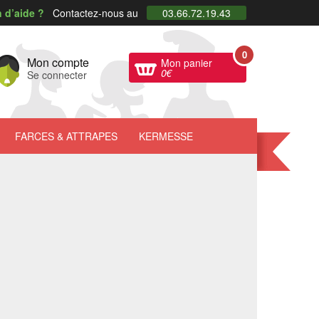
 d’aide ?
Contactez-nous au
03.66.72.19.43
0
Mon compte
Mon panier
0
€
Se connecter
FARCES
& ATTRAPES
KERMESSE