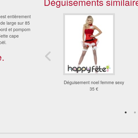
Déguisements similair
 est entièrement
de large sur 85
ebord et pompom
Cette cape
oël.
.
 d'elfe de noel pour
Déguisement noel femme sexy
femme
35 €
40 €