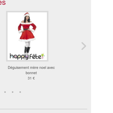
es
Déguisement mère noel avec
Déguisement de mère N
bonnet
velours
31 €
56 €