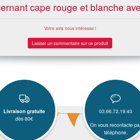
cernant cape rouge et blanche avec
Votre avis nous intéresse !
Laisser un commentaire sur ce produit
Livraison gratuite
03.66.72.19.43
dès 80€
On vous recontacte pa
téléphone.