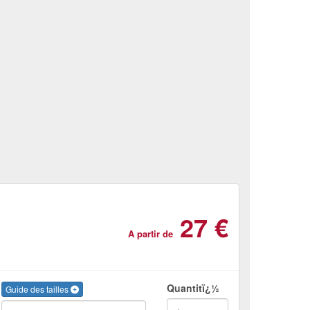
27 €
A partir de
Quantitï¿½
Guide des tailles