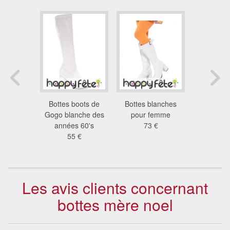
 disco
Bottes boots de
Bottes blanches
Bottes 
talon haut
Gogo blanche des
pour femme
blanches
 €
années 60's
73 €
fev
55 €
61
Les avis clients concernant
bottes mère noel