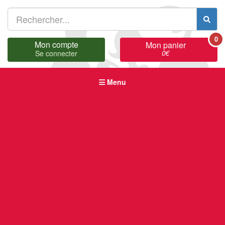
0
Mon compte
Mon panier
0
€
Se connecter
Menu