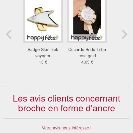
rée filles
Badge Star Trek
Cocarde Bride Tribe
Badge Bri
4 €
voyager
rose gold
et 4 badg
13 €
4.69 €
Tribe b
4.8
Les avis clients concernant
broche en forme d'ancre
Votre avis nous intéresse !