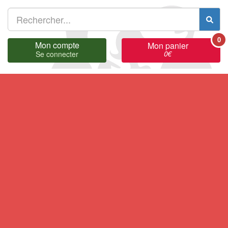
0
Mon compte
Mon panier
0
€
Se connecter