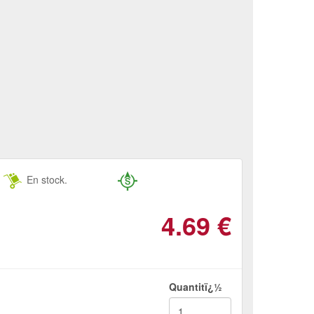
En stock.
4.69
€
Quantitï¿½