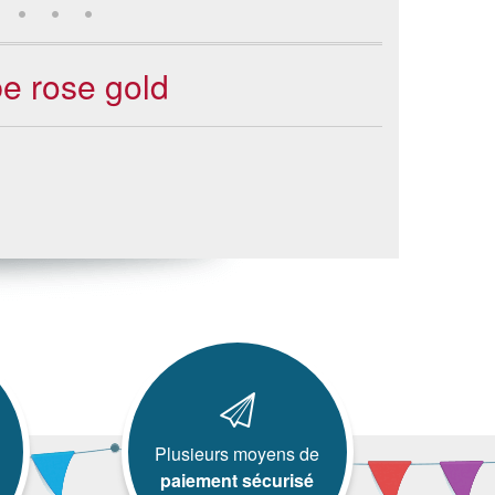
be rose gold
Plusieurs moyens de
paiement sécurisé