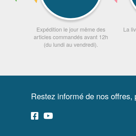
Expédition le jour même des
La li
articles commandés avant 12h
(du lundi au vendredi).
Restez informé de nos offres,