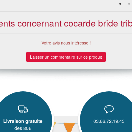
ients concernant cocarde bride tri
Votre avis nous intéresse !
Laisser un commentaire sur ce produit
Livraison gratuite
03.66.72.19.43
dès 80€