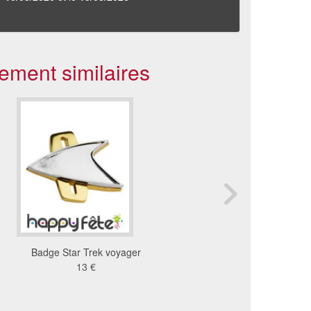
ement similaires
Badge Star Trek voyager
Badge Bride To Be et 4
13 €
Bride Tribe blanc o
4.86 €