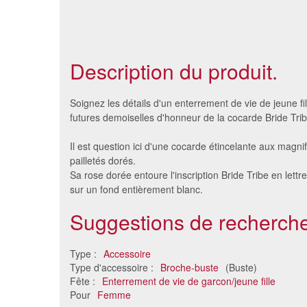
Description du produit.
Soignez les détails d'un enterrement de vie de jeune fil
futures demoiselles d'honneur de la cocarde Bride Trib
Il est question ici d'une cocarde étincelante aux magnif
pailletés dorés.
Sa rose dorée entoure l'inscription Bride Tribe en lettr
sur un fond entièrement blanc.
Suggestions de recherche
Kit de Suffragette, Victorien
F
Type :
Accessoire
10 €
Type d'accessoire :
Broche-buste
(Buste)
Fête :
Enterrement de vie de garcon/jeune fille
Pour
Femme