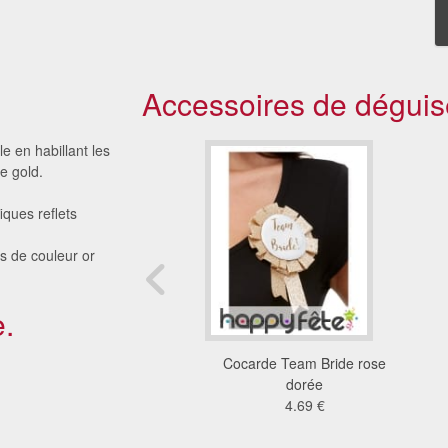
Accessoires de déguis
le en habillant les
e gold.
iques reflets
es de couleur or
.
leur arroseuse
Cocarde Team Bride rose
2.56 €
dorée
4.69 €