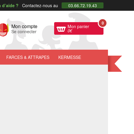
 d’aide ?
Contactez-nous au
03.66.72.19.43
0
Mon compte
Mon panier
0
€
Se connecter
FARCES
& ATTRAPES
KERMESSE