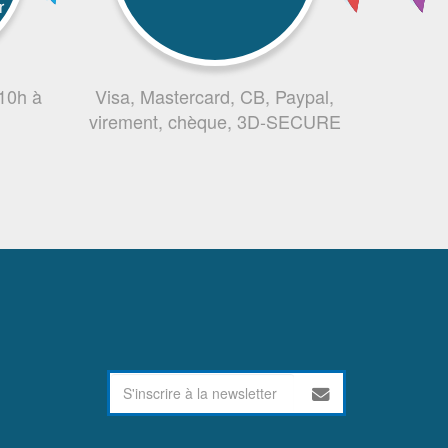
r
 10h à
Visa, Mastercard, CB, Paypal,
virement, chèque, 3D-SECURE