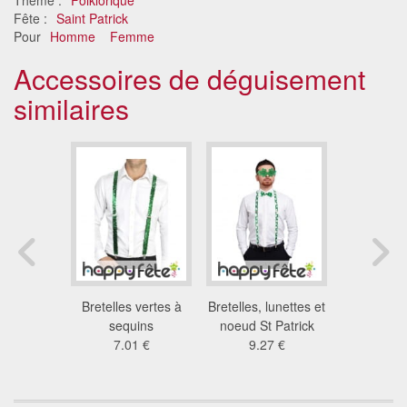
Fête :
Saint Patrick
Pour
Homme
Femme
Accessoires de déguisement
similaires
rouges de
Bretelles vertes à
Bretelles, lunettes et
Bretelles 
wn
sequins
noeud St Patrick
clo
3 €
7.01 €
9.27 €
5.9