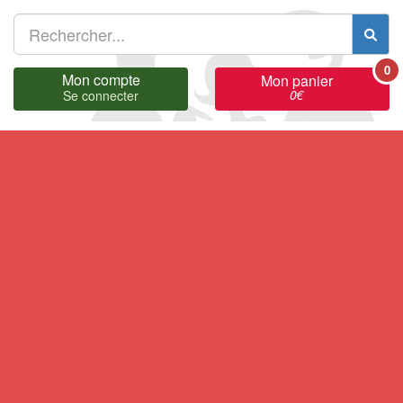
0
Mon compte
Mon panier
0
€
Se connecter