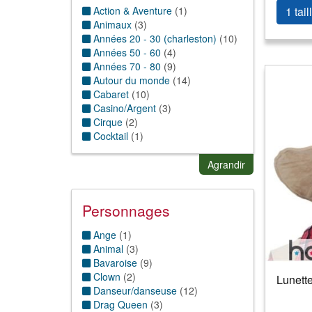
Barbe
(
1
)
Action & Aventure
(
1
)
1 tail
Couronne et tiare
(
1
)
Animaux
(
3
)
fausses oreilles
(
2
)
Années 20 - 30 (charleston)
(
10
)
Lunettes
(
7
)
Années 50 - 60
(
4
)
Moustache
(
1
)
Années 70 - 80
(
9
)
Serre tête
(
9
)
Autour du monde
(
14
)
Cabaret
(
10
)
Casino/Argent
(
3
)
Cirque
(
2
)
Cocktail
(
1
)
Conte de fée
(
6
)
Dessins Animés & BD
(
1
)
Agrandir
Disco/paillettes
(
9
)
Exotique/Hawai/antilles
(
3
)
Folklorique
(
63
)
Personnages
Grande taille
(
4
)
Hippie thème
(
3
)
Ange
(
1
)
Horreur
(
1
)
Animal
(
3
)
Humour
(
5
)
Bavaroise
(
9
)
Magie & sorcellerie
(
5
)
Clown
(
2
)
Lunett
Nature
(
4
)
Danseur/danseuse
(
12
)
Punk
(
1
)
Drag Queen
(
3
)