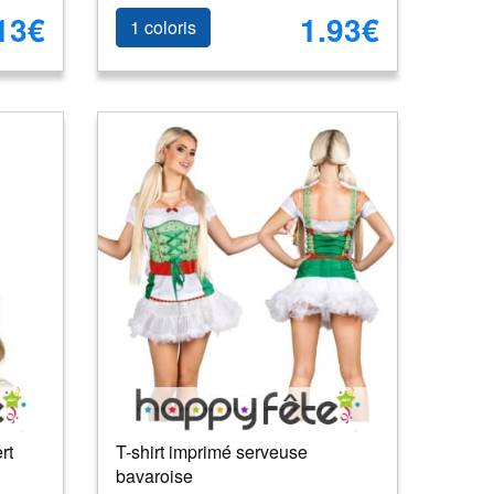
13€
1.93€
1 coloris
rt
T-shirt imprimé serveuse
bavaroise