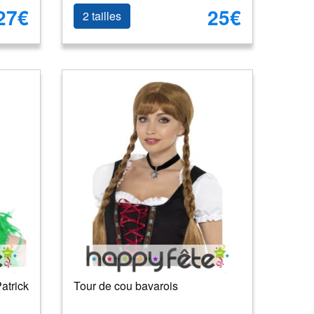
27€
25€
2 tailles
Patrick
Tour de cou bavarois