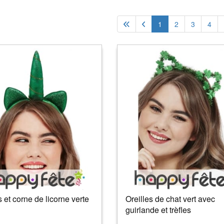
1
2
3
4
s et corne de licorne verte
Oreilles de chat vert avec
guirlande et trèfles