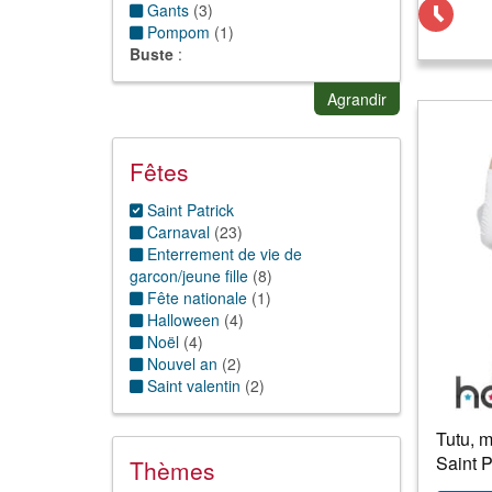
Gants
(
3
)
Pompom
(
1
)
Buste
:
Ailes
(
4
)
Blouson/Manteau/Veste
(
2
)
Agrandir
Bretelles
(
4
)
Cape
(
1
)
Chemise
(
1
)
Fêtes
Cravate
(
1
)
Frac
(
2
)
Saint Patrick
Gilet
(
2
)
Carnaval
(
23
)
Noeud papillon
(
2
)
Enterrement de vie de
T-shirt
(
3
)
garcon/jeune fille
(
8
)
Top
(
1
)
Fête nationale
(
1
)
Jambes et pieds
:
Halloween
(
4
)
Chaussures
(
1
)
Noël
(
4
)
Collants
(
4
)
Nouvel an
(
2
)
Jupe
(
1
)
Saint valentin
(
2
)
Jupon et tutu
(
1
)
Leggings
(
1
)
Tutu, m
Pantalon
(
2
)
Saint P
Thèmes
Tête
: