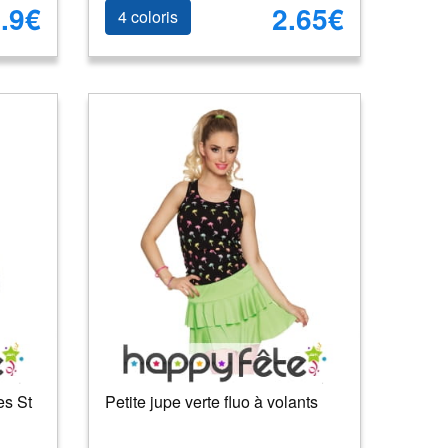
.9€
2.65€
4 coloris
es St
Petite jupe verte fluo à volants