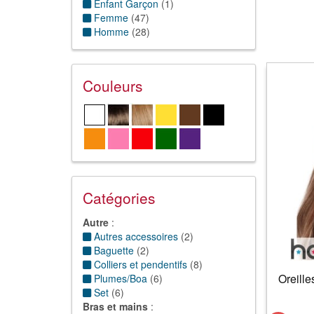
Enfant Garçon
(
1
)
Femme
(
47
)
Homme
(
28
)
Couleurs
Catégories
Autre
:
Autres accessoires
(
2
)
Baguette
(
2
)
Colliers et pendentifs
(
8
)
Oreille
Plumes/Boa
(
6
)
Set
(
6
)
Bras et mains
: