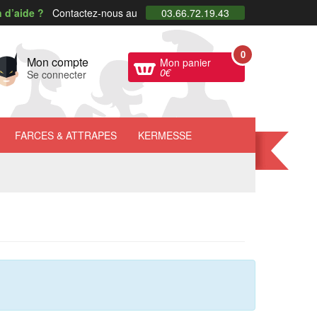
 d’aide ?
Contactez-nous au
03.66.72.19.43
0
Mon compte
Mon panier
0
€
Se connecter
FARCES
& ATTRAPES
KERMESSE