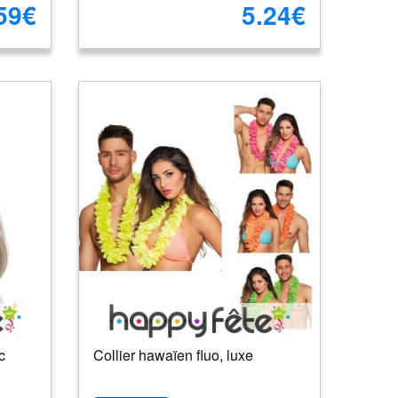
59€
5.24€
c
Collier hawaïen fluo, luxe