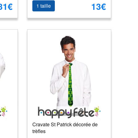
31€
13€
1 taille
Cravate St Patrick décorée de
trèfles