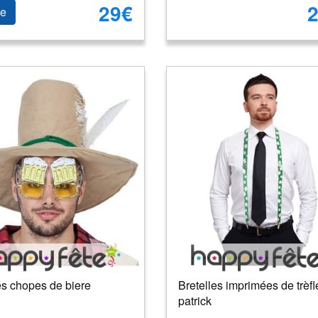
29€
2
le
es chopes de biere
Bretelles imprimées de trèfl
patrick