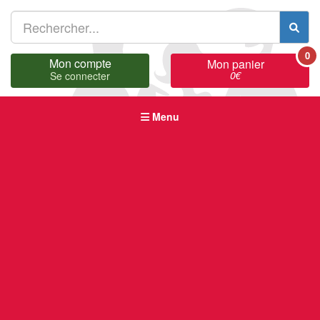
0
Mon compte
Mon panier
0
€
Se connecter
Menu