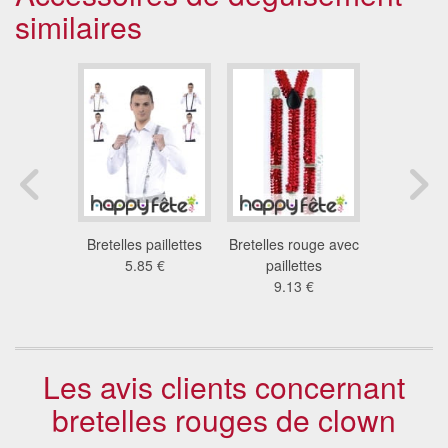
similaires
imprimées
Bretelles paillettes
Bretelles rouge avec
Bretelle
St patrick
5.85 €
paillettes
sequ
1 €
9.13 €
7.0
Les avis clients concernant
bretelles rouges de clown