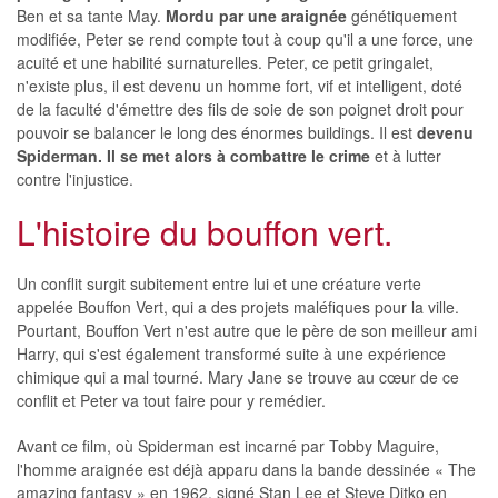
Ben et sa tante May.
Mordu par une araignée
génétiquement
modifiée, Peter se rend compte tout à coup qu'il a une force, une
acuité et une habilité surnaturelles. Peter, ce petit gringalet,
n'existe plus, il est devenu un homme fort, vif et intelligent, doté
de la faculté d'émettre des fils de soie de son poignet droit pour
pouvoir se balancer le long des énormes buildings. Il est
devenu
Spiderman. Il se met alors à combattre le crime
et à lutter
contre l'injustice.
L'histoire du bouffon vert.
Un conflit surgit subitement entre lui et une créature verte
appelée Bouffon Vert, qui a des projets maléfiques pour la ville.
Pourtant, Bouffon Vert n'est autre que le père de son meilleur ami
Harry, qui s'est également transformé suite à une expérience
chimique qui a mal tourné. Mary Jane se trouve au cœur de ce
conflit et Peter va tout faire pour y remédier.
Avant ce film, où Spiderman est incarné par Tobby Maguire,
l'homme araignée est déjà apparu dans la bande dessinée « The
amazing fantasy » en 1962, signé Stan Lee et Steve Ditko en